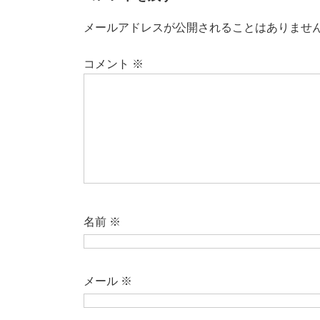
レ
ー
メールアドレスが公開されることはありませ
ヤ
ー
コメント
※
名前
※
メール
※