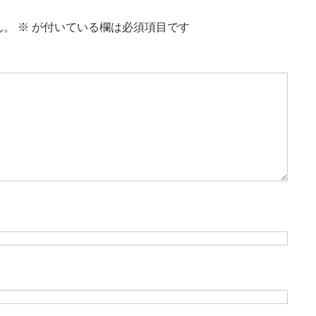
ー
ム
ん。
※
が付いている欄は必須項目です
調
節
に
は
上
下
矢
印
キ
ー
を
使
っ
て
く
だ
さ
い。